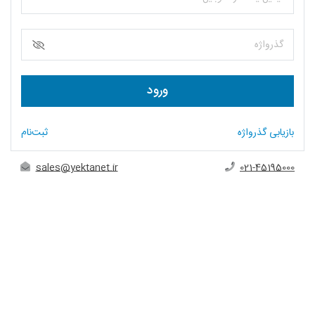
گذرواژه
ورود
بازیابی گذرواژه
ثبت‌نام
sales@yektanet.ir
021-45195000